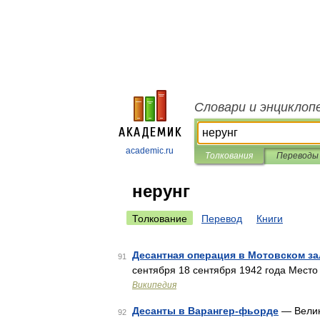
Словари и энциклоп
academic.ru
Толкования
Переводы
нерунг
Толкование
Перевод
Книги
Десантная операция в Мотовском з
91
сентября 18 сентября 1942 года Место
Википедия
Десанты в Варангер-фьорде
— Велик
92