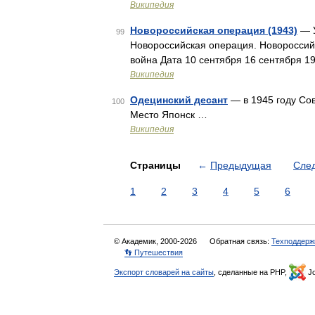
Википедия
Новороссийская операция (1943)
— У
99
Новороссийская операция. Новороссий
война Дата 10 сентября 16 сентября 1
Википедия
Одецинский десант
— в 1945 году Сов
100
Место Японск …
Википедия
Страницы
←
Предыдущая
Сле
1
2
3
4
5
6
© Академик, 2000-2026
Обратная связь:
Техподдерж
👣 Путешествия
Экспорт словарей на сайты
, сделанные на PHP,
Jo