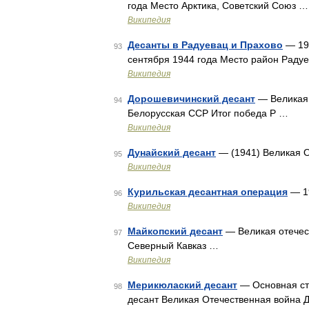
года Место Арктика, Советский Союз …
Википедия
Десанты в Радуевац и Прахово
— 194
93
сентября 1944 года Место район Раду
Википедия
Дорошевичинский десант
— Великая 
94
Белорусская ССР Итог победа Р …
Википедия
Дунайский десант
— (1941) Великая О
95
Википедия
Курильская десантная операция
— 1
96
Википедия
Майкопский десант
— Великая отечест
97
Северный Кавказ …
Википедия
Мерикюлаский десант
— Основная ст
98
десант Великая Отечественная война 