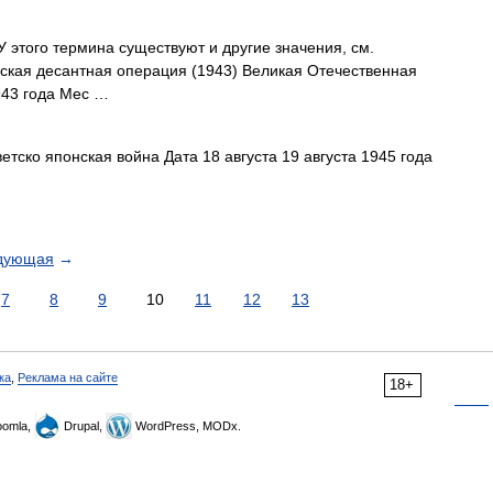
 этого термина существуют и другие значения, см.
ская десантная операция (1943) Великая Отечественная
943 года Мес …
етско японская война Дата 18 августа 19 августа 1945 года
дующая
→
7
8
9
10
11
12
13
ка
,
Реклама на сайте
18+
omla,
Drupal,
WordPress, MODx.